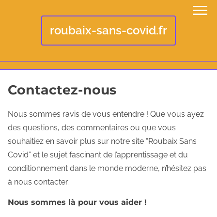
roubaix-sans-covid.fr
S
Contactez-nous
k
i
Nous sommes ravis de vous entendre ! Que vous ayez
p
des questions, des commentaires ou que vous
t
souhaitiez en savoir plus sur notre site “Roubaix Sans
o
Covid” et le sujet fascinant de l’apprentissage et du
c
conditionnement dans le monde moderne, n’hésitez pas
o
à nous contacter.
n
Nous sommes là pour vous aider !
t