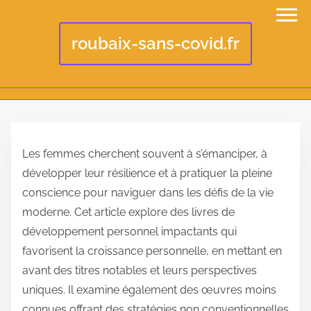
roubaix-sans-covid.fr
S
k
Les femmes cherchent souvent à s’émanciper, à
i
développer leur résilience et à pratiquer la pleine
p
conscience pour naviguer dans les défis de la vie
t
moderne. Cet article explore des livres de
o
développement personnel impactants qui
c
favorisent la croissance personnelle, en mettant en
o
avant des titres notables et leurs perspectives
n
uniques. Il examine également des œuvres moins
t
connues offrant des stratégies non conventionnelles