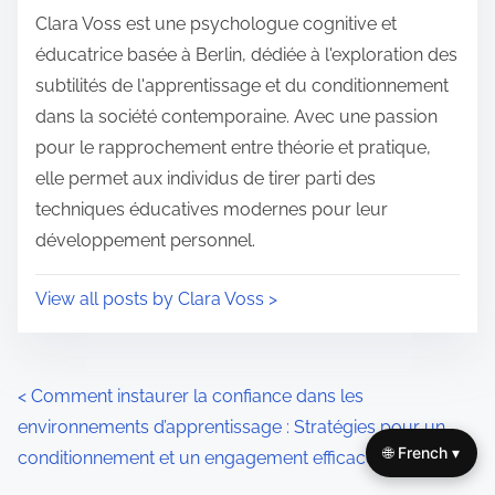
i
s
Clara Voss est une psychologue cognitive et
m
t
éducatrice basée à Berlin, dédiée à l'exploration des
e
o
subtilités de l'apprentissage et du conditionnement
n
dans la société contemporaine. Avec une passion
:
pour le rapprochement entre théorie et pratique,
elle permet aux individus de tirer parti des
techniques éducatives modernes pour leur
développement personnel.
View all posts by Clara Voss >
P
<
Comment instaurer la confiance dans les
environnements d’apprentissage : Stratégies pour un
o
🌐 French ▾
conditionnement et un engagement efficaces
s