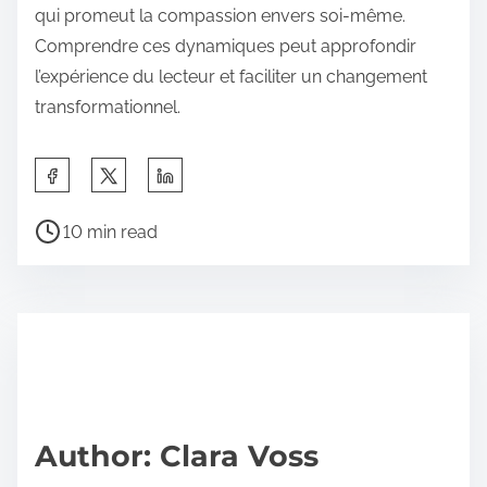
qui promeut la compassion envers soi-même.
Comprendre ces dynamiques peut approfondir
l’expérience du lecteur et faciliter un changement
transformationnel.
S
h
P
a
10 min read
o
r
s
e
t
t
r
h
e
i
a
s
d
p
Author: Clara Voss
t
o