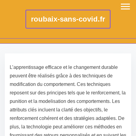
roubaix-sans-covid.fr
S
k
L’apprentissage efficace et le changement durable
i
peuvent être réalisés grâce à des techniques de
p
modification du comportement. Ces techniques
t
reposent sur des principes tels que le renforcement, la
o
punition et la modelisation des comportements. Les
c
attributs clés incluent la clarté des objectifs, le
o
renforcement cohérent et des stratégies adaptées. De
n
plus, la technologie peut améliorer ces méthodes en
t
fournissant des retours personnalisés et en suivant les