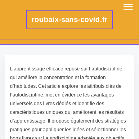
roubaix-sans-covid.fr
S
k
L’apprentissage efficace repose sur l’autodiscipline,
i
qui améliore la concentration et la formation
p
d’habitudes. Cet article explore les attributs clés de
t
l’autodiscipline, met en évidence les avantages
o
universels des livres dédiés et identifie des
c
caractéristiques uniques qui améliorent les résultats
o
d’apprentissage. Il propose également des stratégies
n
pratiques pour appliquer les idées et sélectionner les
t
bons livres sur l’autodiscipline adaptés aux objectifs